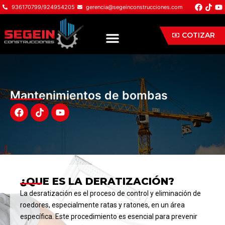
Ir
F
T
Y
936170799/924954205
gerencia@segeinconstrucciones.com
a
i
o
al
c
k
u
e
t
t
contenido
Menu
COTIZAR
b
o
u
o
k
b
o
e
k
Mantenimientos de bombas
F
T
Y
a
i
o
c
k
u
e
t
t
b
o
u
o
k
b
o
e
k
¿QUE ES LA DERATIZACIÓN?
La desratización es el proceso de control y eliminación de
roedores, especialmente ratas y ratones, en un área
específica. Este procedimiento es esencial para prevenir