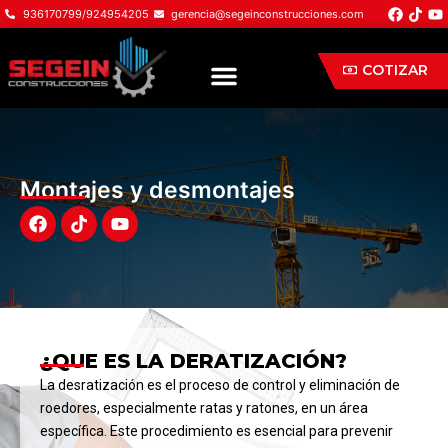
Ir
F
T
Y
936170799/924954205
gerencia@segeinconstrucciones.com
a
i
o
al
c
k
u
e
t
t
contenido
Menu
COTIZAR
b
o
u
o
k
b
o
e
k
Montajes y desmontajes
F
T
Y
a
i
o
c
k
u
e
t
t
b
o
u
o
k
b
o
e
k
¿QUE ES LA DERATIZACIÓN?
La desratización es el proceso de control y eliminación de
roedores, especialmente ratas y ratones, en un área
específica. Este procedimiento es esencial para prevenir